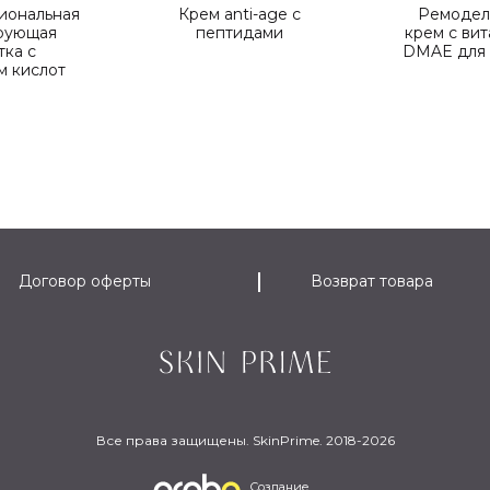
иональная
Крем anti-age с
Ремоде
рующая
пептидами
крем с ви
тка c
DMAE для 
м кислот
Договор оферты
Возврат товара
Все права защищены. SkinPrime. 2018-2026
Создание