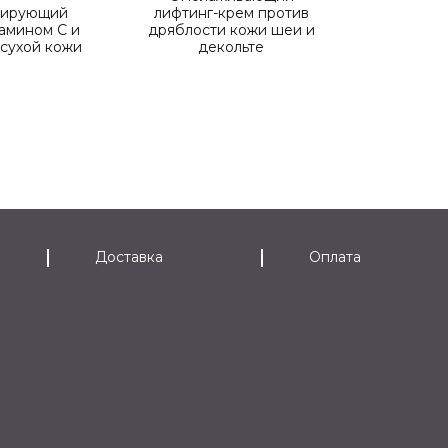
лирующий
лифтинг-крем против
тамином С и
дряблости кожи шеи и
Мульт
сухой кожи
декольте
пилинг
глубоког
Доставка
Оплата