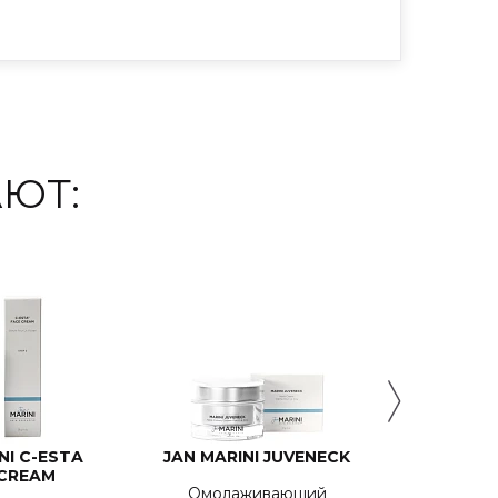
ЮТ:
NI C-ESTA
JAN MARINI JUVENECK
JAN MA
 CREAM
ACID E
Омолаживающий