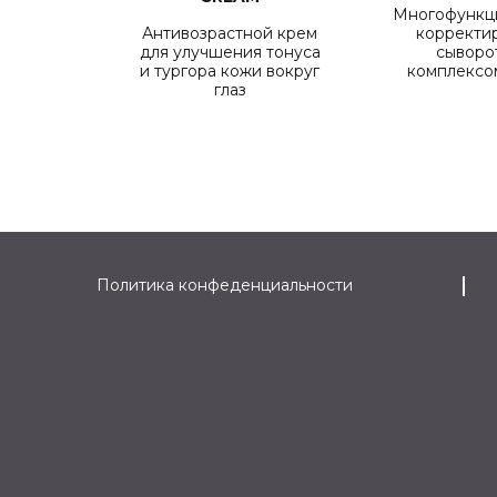
Многофункц
Антивозрастной крем
корректи
для улучшения тонуса
сыворо
и тургора кожи вокруг
комплексо
глаз
Политика конфеденциальности